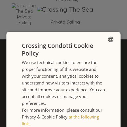
Private Sailing
Crossing Condotti Cookie
Home
Le Camere
Location
Policy
ENGLISH
We use technical cookies to ensure the
ITALIANO
proper functioning of this website and,
Milano Da Non Perdere
Ins & Outs
with your consent, analytical cookies to
understand how visitors interact with the
site and improve your experience. You can
Cosa Dicono di noi
Gallery
Contattateci
accept all cookies or manage your
preferences.
For more information, please consult our
Privacy & Cookie Policy
at the following
link.
Via Mario de' Fiori, 28