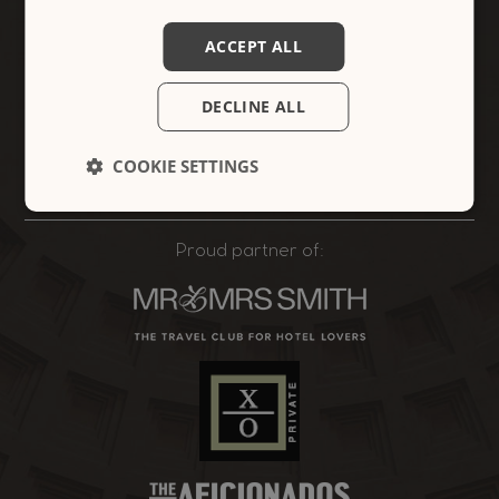
00187 - Rome, Italy
info@crossingcondotti.com
ACCEPT ALL
Chiamateci:
+39 06.69920633
DECLINE ALL
Seguiteci:
COOKIE SETTINGS
Proud partner of: