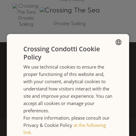
Private Sailing
Crossing Condotti Cookie
Home
Le Camere
Location
Policy
ENGLISH
We use technical cookies to ensure the
ITALIANO
proper functioning of this website and,
Milano Da Non Perdere
Ins & Outs
with your consent, analytical cookies to
understand how visitors interact with the
site and improve your experience. You can
Cosa Dicono di noi
Gallery
Contattateci
accept all cookies or manage your
preferences.
For more information, please consult our
Privacy & Cookie Policy
at the following
link.
Via Mario de' Fiori, 28