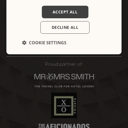
00187 - Rome, Italy
info@crossingcondotti.com
ACCEPT ALL
Chiamateci:
+39 06.69920633
DECLINE ALL
Seguiteci:
COOKIE SETTINGS
Proud partner of: